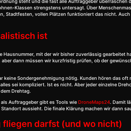
rordnung steht und die fast alle Auftraggeber überraschen 
rohnen-Klassen strengstens untersagt. Über Menschenmass
en, Stadtfesten, vollen Plätzen funktioniert das nicht. Auc
alistisch ist
e Hausnummer, mit der wir bisher zuverlässig gearbeitet h
l, aber dann müssen wir kurzfristig prüfen, ob der gewünsc
t gar keine Sondergenehmigung nötig. Kunden hören das oft m
lles sei kompliziert. Ist es nicht. Aber jeder einzelne Dr
f dem Drehtag.
 als Auftraggeber gibt es Tools wie
DroneMaps24
. Damit l
Standort aussieht. Die finale Klärung machen wir dann sa
fliegen darfst (und wo nicht)