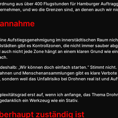
Einordnung aus über 400 Flugstunden für Hamburger Auftrag
bernehmen, und wo die Grenzen sind, an denen auch wir n
hlannahme
eine Aufstiegsgenehmigung im innerstädtischen Raum nich
tädten gibt es Kontrollzonen, die nicht immer sauber abge
und auch nicht jede Zone hängt an einem klaren Grund wie 
ach.
 deshalb: „Wir können doch einfach starten.“ Stimmt nicht
hnen und Menschenansammlungen gibt es klare Verbote od
, sondern weil das Unfallrisiko bei Drohnen real ist und A
mplexitätsgrad erst auf, wenn ich anfange, das Thema Dr
 gedanklich ein Werkzeug wie ein Stativ.
erhaupt zuständig ist