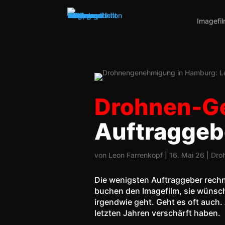
Imagefi
Drohnen-G
Auftraggeb
von
Leon Farrenkopf
|
16. Mai 26
|
Dro
Die wenigsten Auftraggeber rech
buchen den Imagefilm, sie wünsc
irgendwie geht. Geht es oft auch. 
letzten Jahren verschärft haben.