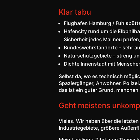
Klar tabu
Flughafen Hamburg / Fuhlsbütte
Hafencity rund um die Elbphilh
Sicherheit jedes Mal neu prüfen
Bundeswehrstandorte – sehr a
Naturschutzgebiete – streng unt
Dichte Innenstadt mit Mensche
Selbst da, wo es technisch mögli
Spaziergänger, Anwohner, Polizei.
das ist ein guter Grund, manchen 
Geht meistens unkompl
Vieles. Wir haben über die letzt
Industriegebiete, größere Außenf
Mein Lieblings-Zitat zum Thema 